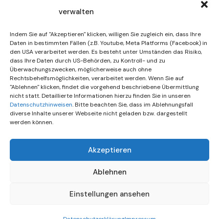
verwalten
30. Juli 2026
DIF Wünscht Schöne
Indem Sie auf "Akzeptieren" klicken, willigen Sie zugleich ein, dass Ihre
Sommerferien | KW 31/…
Daten in bestimmten Fällen (z.B. Youtube, Meta Platforms (Facebook) in
den USA verarbeitet werden. Es besteht unter Umständen das Risiko,
dass Ihre Daten durch US-Behörden, zu Kontroll- und zu
15. Juli 2026
Überwachungszwecken, möglicherweise auch ohne
Gemeinsames Friedensgebet
Rechtsbehelfsmöglichkeiten, verarbeitet werden. Wenn Sie auf
"Ablehnen" klicken, findet die vorgehend beschriebene Übermittlung
Setzt Zeichen …
nicht statt. Detaillierte Informationen hierzu finden Sie in unseren
Datenschutzhinweisen
. Bitte beachten Sie, dass im Ablehnungsfall
diverse Inhalte unserer Webseite nicht geladen bzw. dargestellt
werden können.
Akzeptieren
Ablehnen
Einstellungen ansehen
© All rights reserved