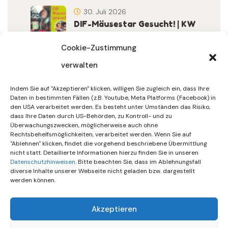
30. Juli 2026
DIF-Mäusestar Gesucht! | KW
32/2026
Cookie-Zustimmung
verwalten
30. Juli 2026
DIF Wünscht Schöne
Indem Sie auf "Akzeptieren" klicken, willigen Sie zugleich ein, dass Ihre
Sommerferien | KW 31/…
Daten in bestimmten Fällen (z.B. Youtube, Meta Platforms (Facebook) in
den USA verarbeitet werden. Es besteht unter Umständen das Risiko,
dass Ihre Daten durch US-Behörden, zu Kontroll- und zu
15. Juli 2026
Überwachungszwecken, möglicherweise auch ohne
Gemeinsames Friedensgebet
Rechtsbehelfsmöglichkeiten, verarbeitet werden. Wenn Sie auf
"Ablehnen" klicken, findet die vorgehend beschriebene Übermittlung
Setzt Zeichen …
nicht statt. Detaillierte Informationen hierzu finden Sie in unseren
Datenschutzhinweisen
. Bitte beachten Sie, dass im Ablehnungsfall
diverse Inhalte unserer Webseite nicht geladen bzw. dargestellt
werden können.
Akzeptieren