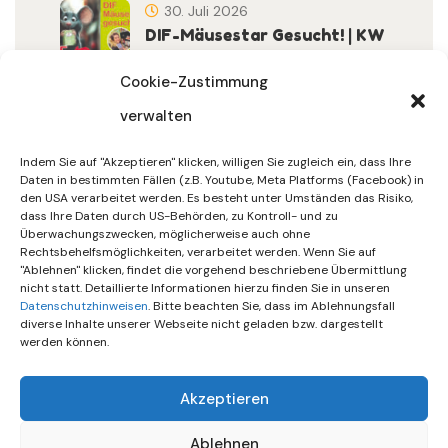
30. Juli 2026
DIF-Mäusestar Gesucht! | KW
32/2026
Cookie-Zustimmung
verwalten
30. Juli 2026
DIF Wünscht Schöne
Indem Sie auf "Akzeptieren" klicken, willigen Sie zugleich ein, dass Ihre
Sommerferien | KW 31/…
Daten in bestimmten Fällen (z.B. Youtube, Meta Platforms (Facebook) in
den USA verarbeitet werden. Es besteht unter Umständen das Risiko,
dass Ihre Daten durch US-Behörden, zu Kontroll- und zu
15. Juli 2026
Überwachungszwecken, möglicherweise auch ohne
Gemeinsames Friedensgebet
Rechtsbehelfsmöglichkeiten, verarbeitet werden. Wenn Sie auf
"Ablehnen" klicken, findet die vorgehend beschriebene Übermittlung
Setzt Zeichen …
nicht statt. Detaillierte Informationen hierzu finden Sie in unseren
Datenschutzhinweisen
. Bitte beachten Sie, dass im Ablehnungsfall
diverse Inhalte unserer Webseite nicht geladen bzw. dargestellt
werden können.
Akzeptieren
Ablehnen