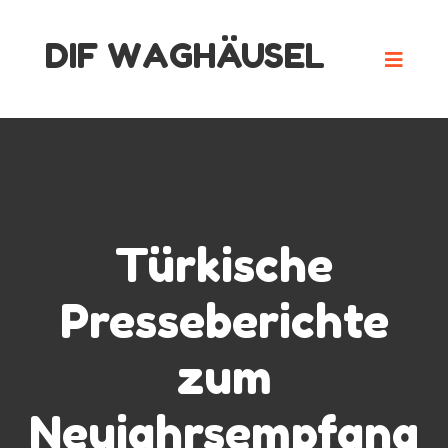
Skip
DIF WAGHÄUSEL
to
content
Türkische
Presseberichte
zum
Neujahrsempfang