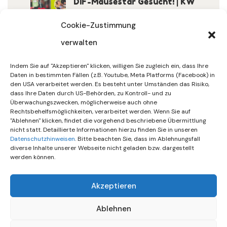
DIF-Mäusestar Gesucht! | KW
32/2026
Cookie-Zustimmung
verwalten
30. Juli 2026
DIF Wünscht Schöne
Indem Sie auf "Akzeptieren" klicken, willigen Sie zugleich ein, dass Ihre
Sommerferien | KW 31/…
Daten in bestimmten Fällen (z.B. Youtube, Meta Platforms (Facebook) in
den USA verarbeitet werden. Es besteht unter Umständen das Risiko,
dass Ihre Daten durch US-Behörden, zu Kontroll- und zu
15. Juli 2026
Überwachungszwecken, möglicherweise auch ohne
Gemeinsames Friedensgebet
Rechtsbehelfsmöglichkeiten, verarbeitet werden. Wenn Sie auf
"Ablehnen" klicken, findet die vorgehend beschriebene Übermittlung
Setzt Zeichen …
nicht statt. Detaillierte Informationen hierzu finden Sie in unseren
Datenschutzhinweisen
. Bitte beachten Sie, dass im Ablehnungsfall
diverse Inhalte unserer Webseite nicht geladen bzw. dargestellt
werden können.
Akzeptieren
Ablehnen