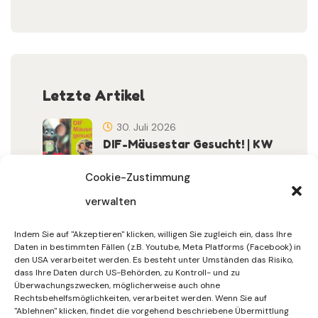
Letzte Artikel
30. Juli 2026
DIF-Mäusestar Gesucht! | KW
32/2026
Cookie-Zustimmung
verwalten
30. Juli 2026
DIF Wünscht Schöne
Indem Sie auf "Akzeptieren" klicken, willigen Sie zugleich ein, dass Ihre
Sommerferien | KW 31/…
Daten in bestimmten Fällen (z.B. Youtube, Meta Platforms (Facebook) in
den USA verarbeitet werden. Es besteht unter Umständen das Risiko,
dass Ihre Daten durch US-Behörden, zu Kontroll- und zu
15. Juli 2026
Überwachungszwecken, möglicherweise auch ohne
Gemeinsames Friedensgebet
Rechtsbehelfsmöglichkeiten, verarbeitet werden. Wenn Sie auf
"Ablehnen" klicken, findet die vorgehend beschriebene Übermittlung
Setzt Zeichen …