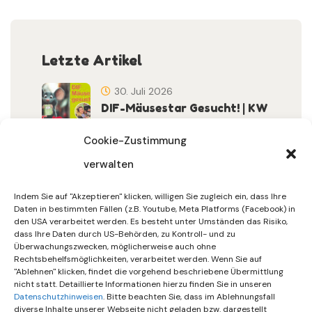
Letzte Artikel
30. Juli 2026
DIF-Mäusestar Gesucht! | KW
32/2026
Cookie-Zustimmung
verwalten
30. Juli 2026
DIF Wünscht Schöne
Indem Sie auf "Akzeptieren" klicken, willigen Sie zugleich ein, dass Ihre
Sommerferien | KW 31/…
Daten in bestimmten Fällen (z.B. Youtube, Meta Platforms (Facebook) in
den USA verarbeitet werden. Es besteht unter Umständen das Risiko,
dass Ihre Daten durch US-Behörden, zu Kontroll- und zu
15. Juli 2026
Überwachungszwecken, möglicherweise auch ohne
Gemeinsames Friedensgebet
Rechtsbehelfsmöglichkeiten, verarbeitet werden. Wenn Sie auf
"Ablehnen" klicken, findet die vorgehend beschriebene Übermittlung
Setzt Zeichen …
nicht statt. Detaillierte Informationen hierzu finden Sie in unseren
Datenschutzhinweisen
. Bitte beachten Sie, dass im Ablehnungsfall
diverse Inhalte unserer Webseite nicht geladen bzw. dargestellt