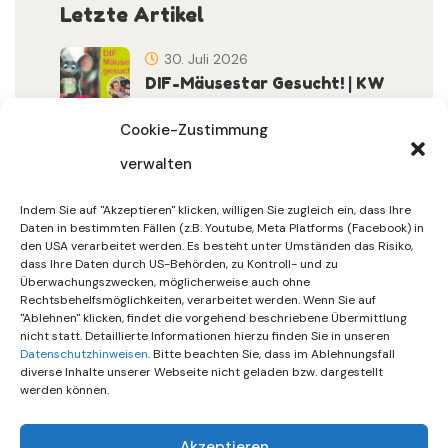
Letzte Artikel
30. Juli 2026
DIF-Mäusestar Gesucht! | KW
32/2026
Cookie-Zustimmung
verwalten
30. Juli 2026
DIF Wünscht Schöne
Indem Sie auf "Akzeptieren" klicken, willigen Sie zugleich ein, dass Ihre
Sommerferien | KW 31/…
Daten in bestimmten Fällen (z.B. Youtube, Meta Platforms (Facebook) in
den USA verarbeitet werden. Es besteht unter Umständen das Risiko,
dass Ihre Daten durch US-Behörden, zu Kontroll- und zu
15. Juli 2026
Überwachungszwecken, möglicherweise auch ohne
Gemeinsames Friedensgebet
Rechtsbehelfsmöglichkeiten, verarbeitet werden. Wenn Sie auf
"Ablehnen" klicken, findet die vorgehend beschriebene Übermittlung
Setzt Zeichen …
nicht statt. Detaillierte Informationen hierzu finden Sie in unseren
Datenschutzhinweisen
. Bitte beachten Sie, dass im Ablehnungsfall
diverse Inhalte unserer Webseite nicht geladen bzw. dargestellt
werden können.
Akzeptieren