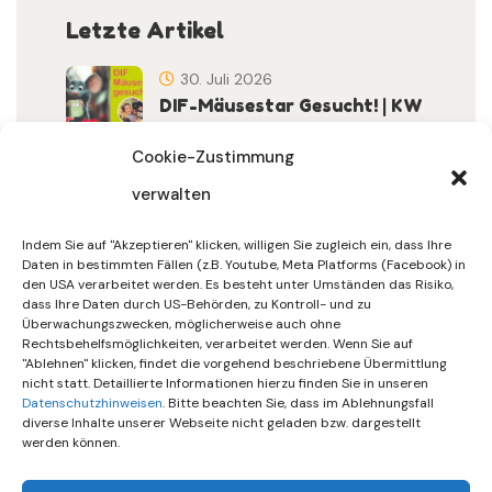
Letzte Artikel
30. Juli 2026
DIF-Mäusestar Gesucht! | KW
32/2026
Cookie-Zustimmung
verwalten
30. Juli 2026
DIF Wünscht Schöne
Indem Sie auf "Akzeptieren" klicken, willigen Sie zugleich ein, dass Ihre
Sommerferien | KW 31/…
Daten in bestimmten Fällen (z.B. Youtube, Meta Platforms (Facebook) in
den USA verarbeitet werden. Es besteht unter Umständen das Risiko,
dass Ihre Daten durch US-Behörden, zu Kontroll- und zu
15. Juli 2026
Überwachungszwecken, möglicherweise auch ohne
Gemeinsames Friedensgebet
Rechtsbehelfsmöglichkeiten, verarbeitet werden. Wenn Sie auf
"Ablehnen" klicken, findet die vorgehend beschriebene Übermittlung
Setzt Zeichen …
nicht statt. Detaillierte Informationen hierzu finden Sie in unseren
Datenschutzhinweisen
. Bitte beachten Sie, dass im Ablehnungsfall
diverse Inhalte unserer Webseite nicht geladen bzw. dargestellt
werden können.