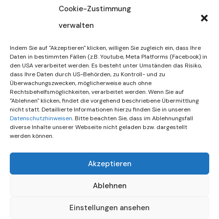
Cookie-Zustimmung
verwalten
30. Juli 2026
DIF Wünscht Schöne
Indem Sie auf "Akzeptieren" klicken, willigen Sie zugleich ein, dass Ihre
Sommerferien | KW 31/…
Daten in bestimmten Fällen (z.B. Youtube, Meta Platforms (Facebook) in
den USA verarbeitet werden. Es besteht unter Umständen das Risiko,
dass Ihre Daten durch US-Behörden, zu Kontroll- und zu
15. Juli 2026
Überwachungszwecken, möglicherweise auch ohne
Gemeinsames Friedensgebet
Rechtsbehelfsmöglichkeiten, verarbeitet werden. Wenn Sie auf
"Ablehnen" klicken, findet die vorgehend beschriebene Übermittlung
Setzt Zeichen …
nicht statt. Detaillierte Informationen hierzu finden Sie in unseren
Datenschutzhinweisen
. Bitte beachten Sie, dass im Ablehnungsfall
diverse Inhalte unserer Webseite nicht geladen bzw. dargestellt
werden können.
Akzeptieren
Ablehnen
Einstellungen ansehen