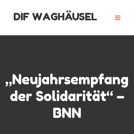
Skip
DIF WAGHÄUSEL
to
content
„Neujahrsempfang
der Solidarität“ –
BNN