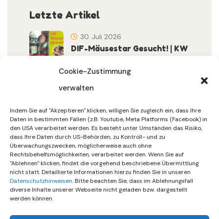
Letzte Artikel
30. Juli 2026
DIF-Mäusestar Gesucht! | KW
32/2026
Cookie-Zustimmung
verwalten
30. Juli 2026
DIF Wünscht Schöne
Indem Sie auf "Akzeptieren" klicken, willigen Sie zugleich ein, dass Ihre
Sommerferien | KW 31/…
Daten in bestimmten Fällen (z.B. Youtube, Meta Platforms (Facebook) in
den USA verarbeitet werden. Es besteht unter Umständen das Risiko,
dass Ihre Daten durch US-Behörden, zu Kontroll- und zu
15. Juli 2026
Überwachungszwecken, möglicherweise auch ohne
Gemeinsames Friedensgebet
Rechtsbehelfsmöglichkeiten, verarbeitet werden. Wenn Sie auf
"Ablehnen" klicken, findet die vorgehend beschriebene Übermittlung
Setzt Zeichen …
nicht statt. Detaillierte Informationen hierzu finden Sie in unseren
Datenschutzhinweisen
. Bitte beachten Sie, dass im Ablehnungsfall
diverse Inhalte unserer Webseite nicht geladen bzw. dargestellt
werden können.