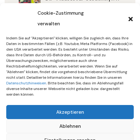
32/2026
Cookie-Zustimmung
verwalten
30. Juli 2026
DIF Wünscht Schöne
Indem Sie auf "Akzeptieren" klicken, willigen Sie zugleich ein, dass Ihre
Sommerferien | KW 31/…
Daten in bestimmten Fällen (z.B. Youtube, Meta Platforms (Facebook) in
den USA verarbeitet werden. Es besteht unter Umständen das Risiko,
dass Ihre Daten durch US-Behörden, zu Kontroll- und zu
15. Juli 2026
Überwachungszwecken, möglicherweise auch ohne
Gemeinsames Friedensgebet
Rechtsbehelfsmöglichkeiten, verarbeitet werden. Wenn Sie auf
"Ablehnen" klicken, findet die vorgehend beschriebene Übermittlung
Setzt Zeichen …
nicht statt. Detaillierte Informationen hierzu finden Sie in unseren
Datenschutzhinweisen
. Bitte beachten Sie, dass im Ablehnungsfall
diverse Inhalte unserer Webseite nicht geladen bzw. dargestellt
werden können.
Akzeptieren
Ablehnen