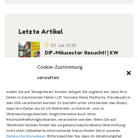
Letzte Artikel
30. Juli 2026
DIF-Mäusestar Gesucht! | KW
32/2026
Cookie-Zustimmung
verwalten
30. Juli 2026
DIF Wünscht Schöne
Indem Sie auf "Akzeptieren" klicken, willigen Sie zugleich ein, dass Ihre
Sommerferien | KW 31/…
Daten in bestimmten Fällen (z.B. Youtube, Meta Platforms (Facebook) in
den USA verarbeitet werden. Es besteht unter Umständen das Risiko,
dass Ihre Daten durch US-Behörden, zu Kontroll- und zu
15. Juli 2026
Überwachungszwecken, möglicherweise auch ohne
Gemeinsames Friedensgebet
Rechtsbehelfsmöglichkeiten, verarbeitet werden. Wenn Sie auf
"Ablehnen" klicken, findet die vorgehend beschriebene Übermittlung
Setzt Zeichen …
nicht statt. Detaillierte Informationen hierzu finden Sie in unseren
Datenschutzhinweisen
. Bitte beachten Sie, dass im Ablehnungsfall