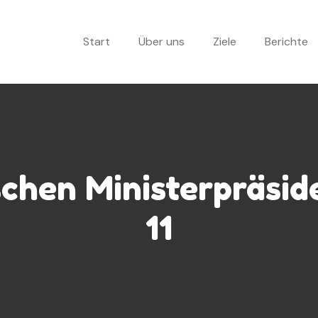
Start
Über uns
Ziele
Berichte
schen Ministerpräsi
11