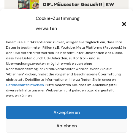
DIF-Mäusestar Gesucht! | KW
32/2026
Cookie-Zustimmung
verwalten
30. Juli 2026
DIF Wünscht Schöne
Indem Sie auf "Akzeptieren" klicken, willigen Sie zugleich ein, dass Ihre
Sommerferien | KW 31/…
Daten in bestimmten Fällen (z.B. Youtube, Meta Platforms (Facebook) in
den USA verarbeitet werden. Es besteht unter Umständen das Risiko,
dass Ihre Daten durch US-Behörden, zu Kontroll- und zu
15. Juli 2026
Überwachungszwecken, möglicherweise auch ohne
Gemeinsames Friedensgebet
Rechtsbehelfsmöglichkeiten, verarbeitet werden. Wenn Sie auf
"Ablehnen" klicken, findet die vorgehend beschriebene Übermittlung
Setzt Zeichen …
nicht statt. Detaillierte Informationen hierzu finden Sie in unseren
Datenschutzhinweisen
. Bitte beachten Sie, dass im Ablehnungsfall
diverse Inhalte unserer Webseite nicht geladen bzw. dargestellt
werden können.
Akzeptieren
Ablehnen