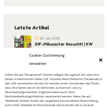
Letzte Artikel
30. Juli 2026
DIF-Mäusestar Gesucht! | KW
32/2026
Cookie-Zustimmung
verwalten
30. Juli 2026
DIF Wünscht Schöne
Indem Sie auf "Akzeptieren" klicken, willigen Sie zugleich ein, dass Ihre
Sommerferien | KW 31/…
Daten in bestimmten Fällen (z.B. Youtube, Meta Platforms (Facebook) in
den USA verarbeitet werden. Es besteht unter Umständen das Risiko,
dass Ihre Daten durch US-Behörden, zu Kontroll- und zu
15. Juli 2026
Überwachungszwecken, möglicherweise auch ohne
Gemeinsames Friedensgebet
Rechtsbehelfsmöglichkeiten, verarbeitet werden. Wenn Sie auf
"Ablehnen" klicken, findet die vorgehend beschriebene Übermittlung
Setzt Zeichen …
nicht statt. Detaillierte Informationen hierzu finden Sie in unseren