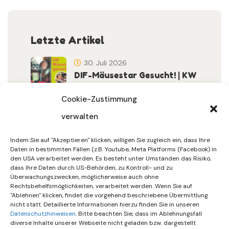
Letzte Artikel
30. Juli 2026
DIF-Mäusestar Gesucht! | KW
32/2026
Cookie-Zustimmung
verwalten
30. Juli 2026
DIF Wünscht Schöne
Indem Sie auf "Akzeptieren" klicken, willigen Sie zugleich ein, dass Ihre
Sommerferien | KW 31/…
Daten in bestimmten Fällen (z.B. Youtube, Meta Platforms (Facebook) in
den USA verarbeitet werden. Es besteht unter Umständen das Risiko,
dass Ihre Daten durch US-Behörden, zu Kontroll- und zu
15. Juli 2026
Überwachungszwecken, möglicherweise auch ohne
Gemeinsames Friedensgebet
Rechtsbehelfsmöglichkeiten, verarbeitet werden. Wenn Sie auf
"Ablehnen" klicken, findet die vorgehend beschriebene Übermittlung
Setzt Zeichen …
nicht statt. Detaillierte Informationen hierzu finden Sie in unseren
Datenschutzhinweisen
. Bitte beachten Sie, dass im Ablehnungsfall
diverse Inhalte unserer Webseite nicht geladen bzw. dargestellt