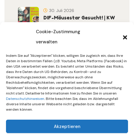
30. Juli 2026
DIF-Mäusestar Gesucht! | KW
32/2026
Cookie-Zustimmung
verwalten
30. Juli 2026
DIF Wünscht Schöne
Indem Sie auf "Akzeptieren" klicken, willigen Sie zugleich ein, dass Ihre
Sommerferien | KW 31/…
Daten in bestimmten Fällen (z.B. Youtube, Meta Platforms (Facebook) in
den USA verarbeitet werden. Es besteht unter Umständen das Risiko,
dass Ihre Daten durch US-Behörden, zu Kontroll- und zu
15. Juli 2026
Überwachungszwecken, möglicherweise auch ohne
Gemeinsames Friedensgebet
Rechtsbehelfsmöglichkeiten, verarbeitet werden. Wenn Sie auf
"Ablehnen" klicken, findet die vorgehend beschriebene Übermittlung
Setzt Zeichen …
nicht statt. Detaillierte Informationen hierzu finden Sie in unseren
Datenschutzhinweisen
. Bitte beachten Sie, dass im Ablehnungsfall
diverse Inhalte unserer Webseite nicht geladen bzw. dargestellt
werden können.
Akzeptieren