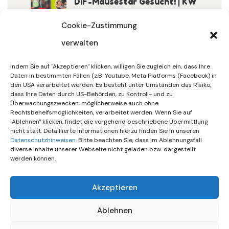
DIF-Mäusestar Gesucht! | KW
32/2026
Cookie-Zustimmung
verwalten
30. Juli 2026
DIF Wünscht Schöne
Indem Sie auf "Akzeptieren" klicken, willigen Sie zugleich ein, dass Ihre
Sommerferien | KW 31/…
Daten in bestimmten Fällen (z.B. Youtube, Meta Platforms (Facebook) in
den USA verarbeitet werden. Es besteht unter Umständen das Risiko,
dass Ihre Daten durch US-Behörden, zu Kontroll- und zu
15. Juli 2026
Überwachungszwecken, möglicherweise auch ohne
Gemeinsames Friedensgebet
Rechtsbehelfsmöglichkeiten, verarbeitet werden. Wenn Sie auf
"Ablehnen" klicken, findet die vorgehend beschriebene Übermittlung
Setzt Zeichen …
nicht statt. Detaillierte Informationen hierzu finden Sie in unseren
Datenschutzhinweisen
. Bitte beachten Sie, dass im Ablehnungsfall
diverse Inhalte unserer Webseite nicht geladen bzw. dargestellt
werden können.
Akzeptieren
Ablehnen