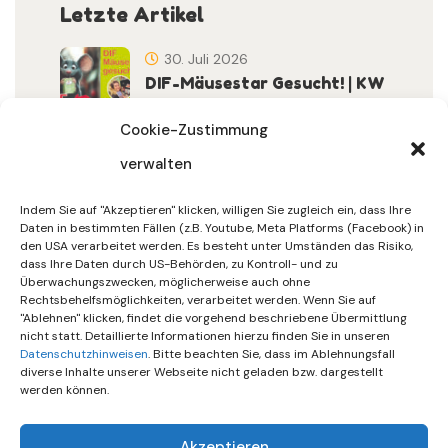
Letzte Artikel
30. Juli 2026
DIF-Mäusestar Gesucht! | KW
32/2026
Cookie-Zustimmung
verwalten
30. Juli 2026
DIF Wünscht Schöne
Indem Sie auf "Akzeptieren" klicken, willigen Sie zugleich ein, dass Ihre
Sommerferien | KW 31/…
Daten in bestimmten Fällen (z.B. Youtube, Meta Platforms (Facebook) in
den USA verarbeitet werden. Es besteht unter Umständen das Risiko,
dass Ihre Daten durch US-Behörden, zu Kontroll- und zu
15. Juli 2026
Überwachungszwecken, möglicherweise auch ohne
Gemeinsames Friedensgebet
Rechtsbehelfsmöglichkeiten, verarbeitet werden. Wenn Sie auf
"Ablehnen" klicken, findet die vorgehend beschriebene Übermittlung
Setzt Zeichen …
nicht statt. Detaillierte Informationen hierzu finden Sie in unseren
Datenschutzhinweisen
. Bitte beachten Sie, dass im Ablehnungsfall
diverse Inhalte unserer Webseite nicht geladen bzw. dargestellt
werden können.
Akzeptieren