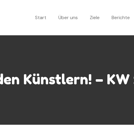
Start
Über uns
Ziele
Berichte
 den Künstlern! – KW