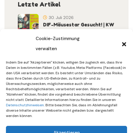
Letzte Artikel
30. Juli 2026
DIF-Mäusestar Gesucht! | KW
32/2026
Cookie-Zustimmung
verwalten
30. Juli 2026
DIF Wünscht Schöne
Indem Sie auf "Akzeptieren" klicken, willigen Sie zugleich ein, dass Ihre
Sommerferien | KW 31/…
Daten in bestimmten Fällen (z.B. Youtube, Meta Platforms (Facebook) in
den USA verarbeitet werden. Es besteht unter Umständen das Risiko,
dass Ihre Daten durch US-Behörden, zu Kontroll- und zu
15. Juli 2026
Überwachungszwecken, möglicherweise auch ohne
Gemeinsames Friedensgebet
Rechtsbehelfsmöglichkeiten, verarbeitet werden. Wenn Sie auf
"Ablehnen" klicken, findet die vorgehend beschriebene Übermittlung
Setzt Zeichen …
nicht statt. Detaillierte Informationen hierzu finden Sie in unseren
Datenschutzhinweisen
. Bitte beachten Sie, dass im Ablehnungsfall
diverse Inhalte unserer Webseite nicht geladen bzw. dargestellt
werden können.
Akzeptieren