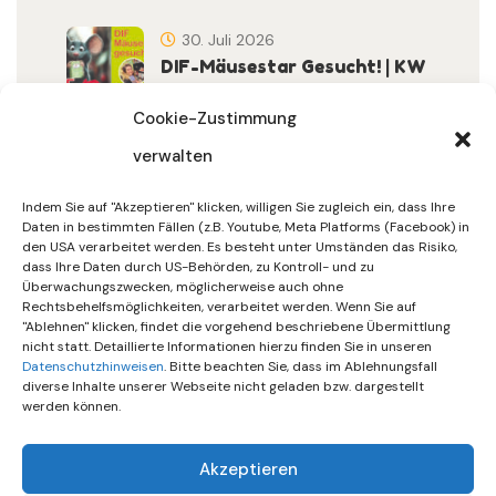
30. Juli 2026
DIF-Mäusestar Gesucht! | KW
32/2026
Cookie-Zustimmung
verwalten
30. Juli 2026
DIF Wünscht Schöne
Indem Sie auf "Akzeptieren" klicken, willigen Sie zugleich ein, dass Ihre
Sommerferien | KW 31/…
Daten in bestimmten Fällen (z.B. Youtube, Meta Platforms (Facebook) in
den USA verarbeitet werden. Es besteht unter Umständen das Risiko,
dass Ihre Daten durch US-Behörden, zu Kontroll- und zu
15. Juli 2026
Überwachungszwecken, möglicherweise auch ohne
Gemeinsames Friedensgebet
Rechtsbehelfsmöglichkeiten, verarbeitet werden. Wenn Sie auf
"Ablehnen" klicken, findet die vorgehend beschriebene Übermittlung
Setzt Zeichen …
nicht statt. Detaillierte Informationen hierzu finden Sie in unseren
Datenschutzhinweisen
. Bitte beachten Sie, dass im Ablehnungsfall
diverse Inhalte unserer Webseite nicht geladen bzw. dargestellt
werden können.
Akzeptieren