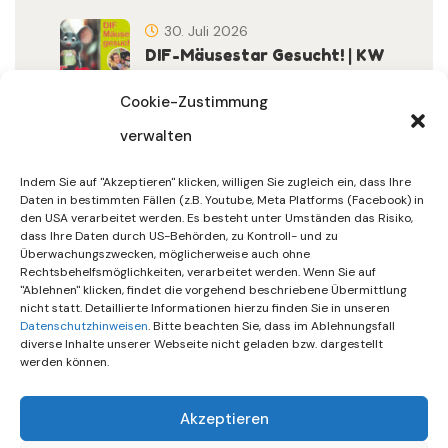
30. Juli 2026
DIF-Mäusestar Gesucht! | KW
32/2026
Cookie-Zustimmung
verwalten
30. Juli 2026
DIF Wünscht Schöne
Indem Sie auf "Akzeptieren" klicken, willigen Sie zugleich ein, dass Ihre
Sommerferien | KW 31/…
Daten in bestimmten Fällen (z.B. Youtube, Meta Platforms (Facebook) in
den USA verarbeitet werden. Es besteht unter Umständen das Risiko,
dass Ihre Daten durch US-Behörden, zu Kontroll- und zu
15. Juli 2026
Überwachungszwecken, möglicherweise auch ohne
Gemeinsames Friedensgebet
Rechtsbehelfsmöglichkeiten, verarbeitet werden. Wenn Sie auf
"Ablehnen" klicken, findet die vorgehend beschriebene Übermittlung
Setzt Zeichen …
nicht statt. Detaillierte Informationen hierzu finden Sie in unseren
Datenschutzhinweisen
. Bitte beachten Sie, dass im Ablehnungsfall
diverse Inhalte unserer Webseite nicht geladen bzw. dargestellt
werden können.
Akzeptieren