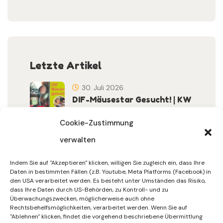
Letzte Artikel
30. Juli 2026
DIF-Mäusestar Gesucht! | KW
32/2026
Cookie-Zustimmung
verwalten
30. Juli 2026
DIF Wünscht Schöne
Indem Sie auf "Akzeptieren" klicken, willigen Sie zugleich ein, dass Ihre
Sommerferien | KW 31/…
Daten in bestimmten Fällen (z.B. Youtube, Meta Platforms (Facebook) in
den USA verarbeitet werden. Es besteht unter Umständen das Risiko,
dass Ihre Daten durch US-Behörden, zu Kontroll- und zu
15. Juli 2026
Überwachungszwecken, möglicherweise auch ohne
Gemeinsames Friedensgebet
Rechtsbehelfsmöglichkeiten, verarbeitet werden. Wenn Sie auf
"Ablehnen" klicken, findet die vorgehend beschriebene Übermittlung
Setzt Zeichen …