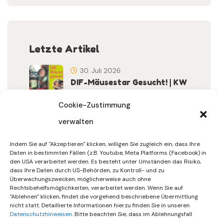
Letzte Artikel
30. Juli 2026
DIF-Mäusestar Gesucht! | KW
32/2026
Cookie-Zustimmung
verwalten
30. Juli 2026
DIF Wünscht Schöne
Indem Sie auf "Akzeptieren" klicken, willigen Sie zugleich ein, dass Ihre
Sommerferien | KW 31/…
Daten in bestimmten Fällen (z.B. Youtube, Meta Platforms (Facebook) in
den USA verarbeitet werden. Es besteht unter Umständen das Risiko,
dass Ihre Daten durch US-Behörden, zu Kontroll- und zu
15. Juli 2026
Überwachungszwecken, möglicherweise auch ohne
Gemeinsames Friedensgebet
Rechtsbehelfsmöglichkeiten, verarbeitet werden. Wenn Sie auf
"Ablehnen" klicken, findet die vorgehend beschriebene Übermittlung
Setzt Zeichen …
nicht statt. Detaillierte Informationen hierzu finden Sie in unseren
Datenschutzhinweisen
. Bitte beachten Sie, dass im Ablehnungsfall