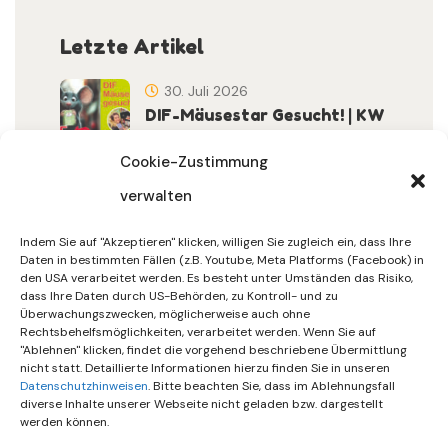
Letzte Artikel
30. Juli 2026
DIF-Mäusestar Gesucht! | KW
32/2026
Cookie-Zustimmung
verwalten
30. Juli 2026
DIF Wünscht Schöne
Indem Sie auf "Akzeptieren" klicken, willigen Sie zugleich ein, dass Ihre
Sommerferien | KW 31/…
Daten in bestimmten Fällen (z.B. Youtube, Meta Platforms (Facebook) in
den USA verarbeitet werden. Es besteht unter Umständen das Risiko,
dass Ihre Daten durch US-Behörden, zu Kontroll- und zu
15. Juli 2026
Überwachungszwecken, möglicherweise auch ohne
Gemeinsames Friedensgebet
Rechtsbehelfsmöglichkeiten, verarbeitet werden. Wenn Sie auf
"Ablehnen" klicken, findet die vorgehend beschriebene Übermittlung
Setzt Zeichen …
nicht statt. Detaillierte Informationen hierzu finden Sie in unseren
Datenschutzhinweisen
. Bitte beachten Sie, dass im Ablehnungsfall
diverse Inhalte unserer Webseite nicht geladen bzw. dargestellt
werden können.